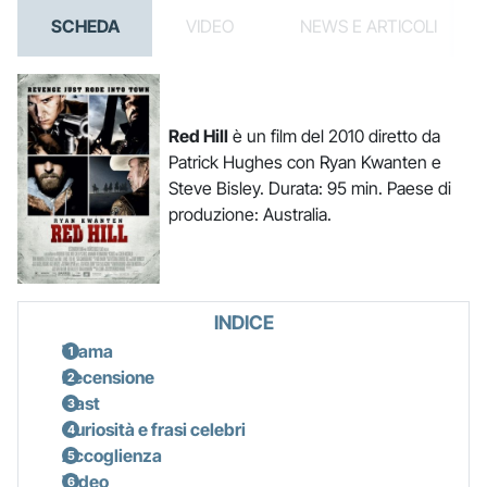
SCHEDA
VIDEO
NEWS E ARTICOLI
Red Hill
è un film del 2010 diretto da
Patrick Hughes con Ryan Kwanten e
Steve Bisley. Durata: 95 min. Paese di
produzione: Australia.
INDICE
Trama
Recensione
Cast
Curiosità e frasi celebri
Accoglienza
Video