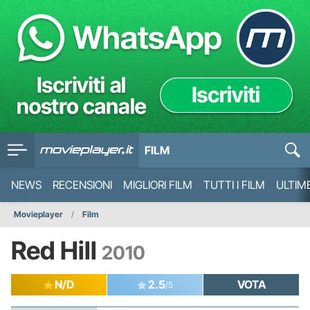
FILM
NEWS
RECENSIONI
MIGLIORI FILM
TUTTI I FILM
ULTIM
Movieplayer
Film
Red Hill
2010
N/D
2.5
VOTA
/5