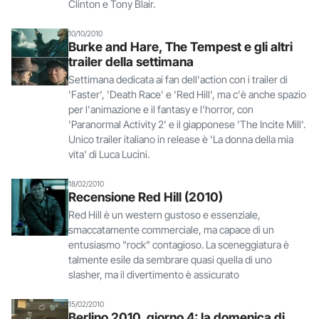
Clinton e Tony Blair.
10/10/2010
Burke and Hare, The Tempest e gli altri
trailer della settimana
Settimana dedicata ai fan dell'action con i trailer di
'Faster', 'Death Race' e 'Red Hill', ma c'è anche spazio
per l'animazione e il fantasy e l'horror, con
'Paranormal Activity 2' e il giapponese 'The Incite Mill'.
Unico trailer italiano in release è 'La donna della mia
vita' di Luca Lucini.
18/02/2010
Recensione Red Hill (2010)
Red Hill è un western gustoso e essenziale,
smaccatamente commerciale, ma capace di un
entusiasmo "rock" contagioso. La sceneggiatura è
talmente esile da sembrare quasi quella di uno
slasher, ma il divertimento è assicurato
15/02/2010
Berlino 2010, giorno 4: la domenica di