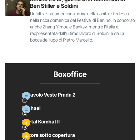
Ben Stiller e Soldini
Un'altra star americana arriva nella capitale tedesca
nella ricca domenica del Festival di Berlino. In concorso
anche Zhang Yimou e Banksy, mentre l'Italia è
rappresentata dall'ultimo lavoro di Soldini e da La
bocca del lupo di Pietro Marcello.
Boxoffice
Il Diavolo Veste Prada 2
Michael
Mortal Kombat II
Pecore sotto copertura