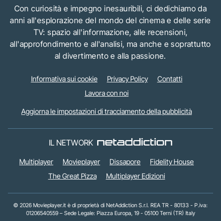
Con curiosità e impegno inesauribili, ci dedichiamo da
anni all'esplorazione del mondo del cinema e delle serie
TV: spazio all'informazione, alle recensioni,
all'approfondimento e all'analisi, ma anche e soprattutto
al divertimento e alla passione.
Informativa sui cookie
Privacy Policy
Contatti
Lavora con noi
Aggiorna le impostazioni di tracciamento della pubblicità
IL NETWORK
Multiplayer
Movieplayer
Dissapore
Fidelity House
The Great Pizza
Multiplayer Edizioni
© 2026 Movieplayer.it è di proprietà di NetAddiction S.r.l. REA TR - 80133 - P.iva:
01206540559 – Sede Legale: Piazza Europa, 19 - 05100 Terni (TR) Italy