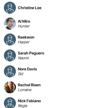
Christine Lee
Al Miro
Hunter
Raekwon
Harper
Sarah Peguero
Naomi
Nore Davis
Sid
Rachel Risen
Lorraine
Nick Fabiano
Regia