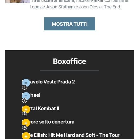
Tra le uscite americane, l'action Parker con Jennifer
Lopez e Jason Statham e John Dies at The End.
MOSTRA TUTTI
Boxoffice
Il Diavolo Veste Prada 2
Michael
Mortal Kombat II
Pecore sotto copertura
Billie Eilish: Hit Me Hard and Soft - The Tour