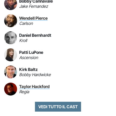
Bobby Cannavale
Jake Fernandez
Wendell Pierce
Carlson
Daniel Bernhardt
Kroll
Patti LuPone
Ascension
Kirk Baltz
Bobby Hardwicke
Taylor Hackford
Regia
VEDI TUTTO IL CAST