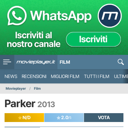
FILM
NEWS
RECENSIONI
MIGLIORI FILM
TUTTI I FILM
ULTIM
Movieplayer
Film
Parker
2013
N/D
2.0
VOTA
/5