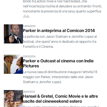
ibrido tra action mvie e noir hard boiled, che
nell'incertezza rischia di deludere su entrambi i fronti,
nonostante la presenza di una sexy quanto superflua
J.Lo.
24/04/2014
Parker in anteprima al Comicon 2014
La pellicola con Jason Statham e Jennifer Lopez al
festival, che quest'anno è dedicato al rapporto tra
Fumetto e il Cinema.
03/03/2014
Parker e Outcast al cinema con Indie
Pictures
La nuova casa di distribuzione inaugura l'attività l'8
maggio con Parker, interpretato dalle star Jason
Statham e Jennifer Lopez.
26/01/2013
Hansel & Gretel, Comic Movie e le altre
uscite del cineweekend estero