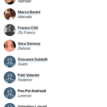
Nathalie
Marco Bonini
Marcello
Franco Citti
Zio Franco
Vera Gemma
Debora
Giovanni Guidelli
Guido
Paki Valente
Federico
Pao Pei Andreoli
Lorenzo
Valentina Lainati