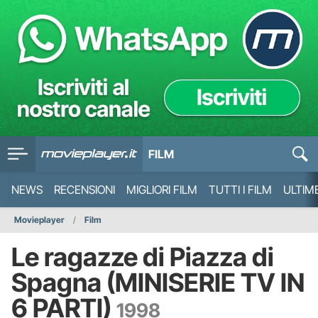
FILM
NEWS
RECENSIONI
MIGLIORI FILM
TUTTI I FILM
ULTIM
Movieplayer
Film
Le ragazze di Piazza di
Spagna (MINISERIE TV IN
6 PARTI)
1998