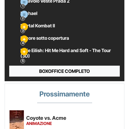
Il Diavolo Veste Prada 2
Michael
Mortal Kombat II
Pecore sotto copertura
Billie Eilish: Hit Me Hard and Soft - The Tour
(3D)
BOXOFFICE COMPLETO
Prossimamente
Coyote vs. Acme
ANIMAZIONE