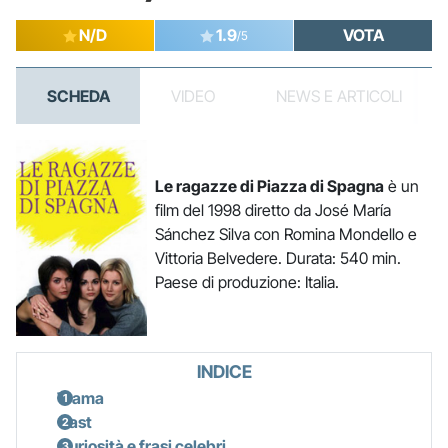
N/D
1.9
VOTA
/5
SCHEDA
VIDEO
NEWS E ARTICOLI
Le ragazze di Piazza di Spagna
è un
film del 1998 diretto da José María
Sánchez Silva con Romina Mondello e
Vittoria Belvedere. Durata: 540 min.
Paese di produzione: Italia.
INDICE
Trama
Cast
Curiosità e frasi celebri