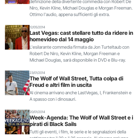
definizione della divertente commedia con Robert De
Niro, Kevin Kline, Michael Douglas e Morgan Freeman.
Ottimo l'audio, appena sufficienti gli extra.
12/05/2014
Last Vegas: cast stellare tutto da ridere in
homevideo dal 14 maggio
L'esilarante commedia firmata da Jon Turteltaub con
Robert De Niro, Kevin Kline, Morgan Freeman e
Michael Douglas, sarà disponibile in DVD e Blu-ray.
23/01/2014
The Wolf of Wall Street, Tutta colpa di
Freud e altri film in uscita
Al cinema arrivano anche LastVegas, I, Frankenstein e
A spasso con i dinosauri.
20/01/2014
Week-Agenda: The Wolf of Wall Street e i
pirati di Black Sails
Tutti gli eventi, i film, le serie e le segnalazioni della