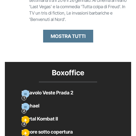
settimana tra il 20 e il 26 gennaio. Al cinema arrivano
'Last Vegas' e la commedia 'Tutta colpa di Freud'. In
TV un tris di fiction, Le invasioni barbariche e
'Benvenuti al Nord'.
MOSTRA TUTTI
Boxoffice
Il Diavolo Veste Prada 2
Michael
Mortal Kombat II
Pecore sotto copertura