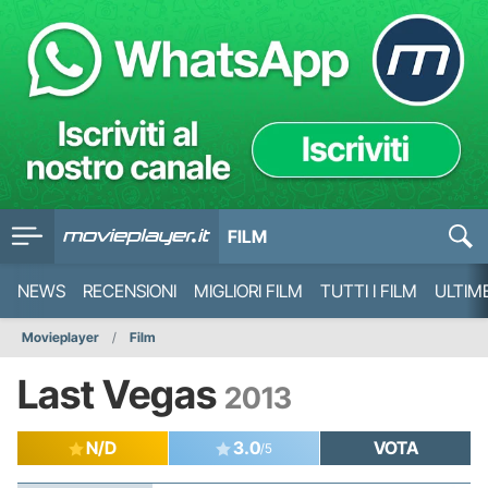
FILM
NEWS
RECENSIONI
MIGLIORI FILM
TUTTI I FILM
ULTIM
Movieplayer
Film
Last Vegas
2013
N/D
3.0
VOTA
/5