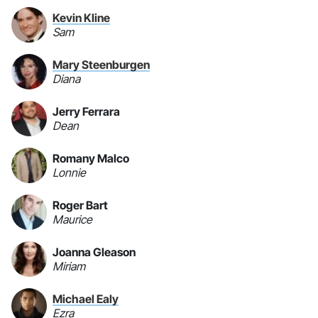
Kevin Kline
Sam
Mary Steenburgen
Diana
Jerry Ferrara
Dean
Romany Malco
Lonnie
Roger Bart
Maurice
Joanna Gleason
Miriam
Michael Ealy
Ezra