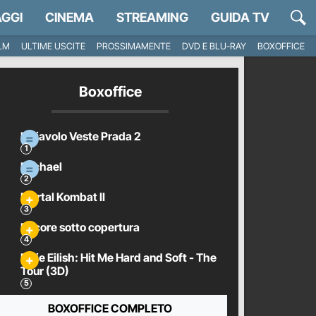
GGI
CINEMA
STREAMING
GUIDA TV
ILM
ULTIME USCITE
PROSSIMAMENTE
DVD E BLU-RAY
BOXOFFICE
Boxoffice
Il Diavolo Veste Prada 2
Michael
Mortal Kombat II
Pecore sotto copertura
Billie Eilish: Hit Me Hard and Soft - The
Tour (3D)
BOXOFFICE COMPLETO