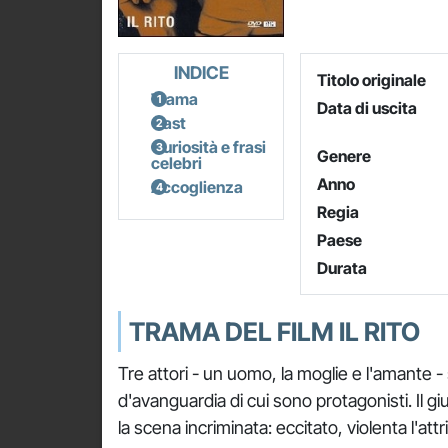
INDICE
Titolo originale
Trama
Data di uscita
Cast
Curiosità e frasi
Genere
celebri
Anno
Accoglienza
Regia
Paese
Durata
TRAMA DEL FILM IL RITO
Tre attori - un uomo, la moglie e l'amante 
d'avanguardia di cui sono protagonisti. Il g
la scena incriminata: eccitato, violenta l'att