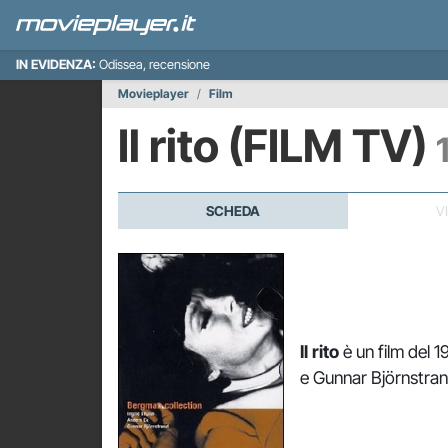
IN EVIDENZA:
Odissea, recensione
Movieplayer
Film
Il rito (FILM TV)
SCHEDA
V
Il rito
è un film del
e Gunnar Björnstran