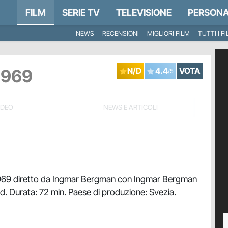
FILM
SERIE TV
TELEVISIONE
PERSONA
NEWS
RECENSIONI
MIGLIORI FILM
TUTTI I F
1969
N/D
4.4
VOTA
/5
IDEO
NEWS E ARTICOLI
 1969 diretto da Ingmar Bergman con Ingmar Bergman
d. Durata: 72 min. Paese di produzione: Svezia.