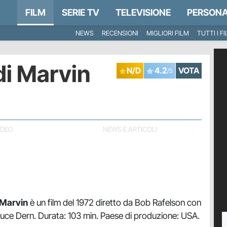
FILM
SERIE TV
TELEVISIONE
PERSONA
NEWS
RECENSIONI
MIGLIORI FILM
TUTTI I F
 di Marvin
N/D
4.2
VOTA
/5
IDEO
NEWS E ARTICOLI
i Marvin
è un film del 1972 diretto da Bob Rafelson con
uce Dern. Durata: 103 min. Paese di produzione: USA.