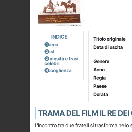
INDICE
Titolo originale
Trama
Data di uscita
Cast
Curiosità e frasi
Genere
celebri
Anno
Accoglienza
Regia
Paese
Durata
TRAMA DEL FILM IL RE DEI
L'incontro tra due fratelli si trasforma nello