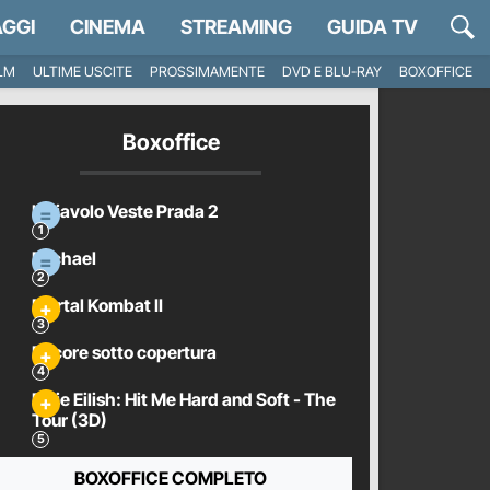
GGI
CINEMA
STREAMING
GUIDA TV
ILM
ULTIME USCITE
PROSSIMAMENTE
DVD E BLU-RAY
BOXOFFICE
Boxoffice
Il Diavolo Veste Prada 2
Michael
Mortal Kombat II
Pecore sotto copertura
Billie Eilish: Hit Me Hard and Soft - The
Tour (3D)
BOXOFFICE COMPLETO