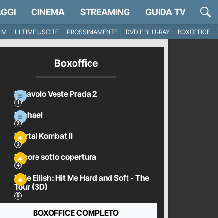
GGI
CINEMA
STREAMING
GUIDA TV
ILM
ULTIME USCITE
PROSSIMAMENTE
DVD E BLU-RAY
BOXOFFICE
Boxoffice
Il Diavolo Veste Prada 2
Michael
Mortal Kombat II
Pecore sotto copertura
Billie Eilish: Hit Me Hard and Soft - The
Tour (3D)
BOXOFFICE COMPLETO