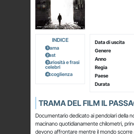
INDICE
Data di uscita
Trama
Genere
Cast
Anno
Curiosità e frasi
celebri
Regia
Accoglienza
Paese
Durata
TRAMA DEL FILM IL PASSA
Documentario dedicato ai pendolari della not
macinano quotidianamente chilometri, princ
devono affrontare mentre il mondo scorre al d