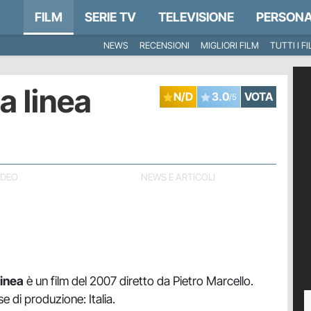
FILM
SERIE TV
TELEVISIONE
PERSONA
NEWS
RECENSIONI
MIGLIORI FILM
TUTTI I F
a linea
N/D
3.0
VOTA
/5
IDEO
NEWS E ARTICOLI
linea
è un film del 2007 diretto da Pietro Marcello.
e di produzione: Italia.