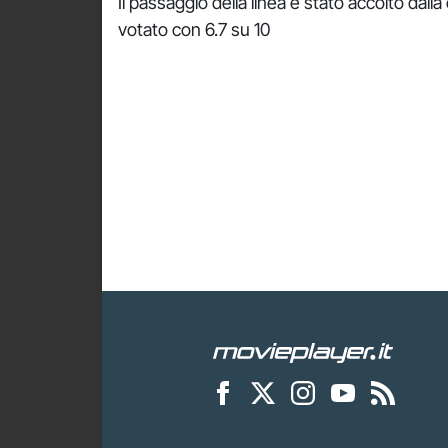
Il passaggio della linea è stato accolto dall
votato con 6.7 su 10