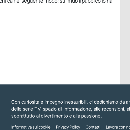
a critica nel seguente modo: su Imdb il pubblico lo ha
Con curiosità e impegno inesauribili, ci dedichiamo da 
delle serie TV: spazio all'informazione, alle recensioni, 
soprattutto al divertimento e alla passione.
Informativa sui cookie
Privacy Policy
Contatti
Lavora con no