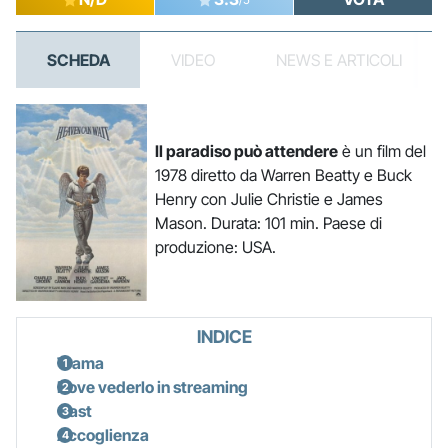
SCHEDA
VIDEO
NEWS E ARTICOLI
Il paradiso può attendere
è un film del
1978 diretto da Warren Beatty e Buck
Henry con Julie Christie e James
Mason. Durata: 101 min. Paese di
produzione: USA.
INDICE
Trama
Dove vederlo in streaming
Cast
Accoglienza