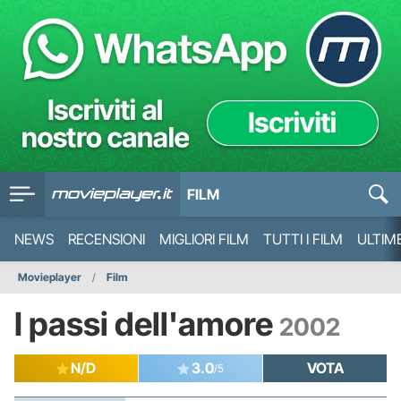
FILM
NEWS
RECENSIONI
MIGLIORI FILM
TUTTI I FILM
ULTIM
Movieplayer
Film
I passi dell'amore
2002
N/D
3.0
VOTA
/5