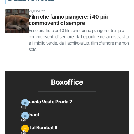
24/03/2022
Film che fanno piangere: i 40 più
commoventi di sempre
Ecco una lista di 40 film che fanno piangere, tra i più
commuoventi di sempre: da Le pagine della nostra vita
a Il miglio verde, da Hachiko a Up, film d'amore ma non
solo.
Boxoffice
Il Diavolo Veste Prada 2
Michael
Mortal Kombat II