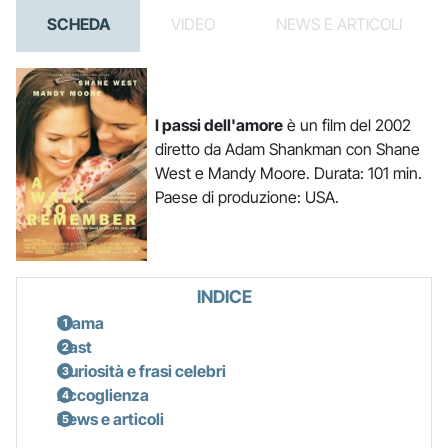
SCHEDA
VIDEO
NEWS E ARTICOLI
I passi dell'amore
è un film del 2002
diretto da Adam Shankman con Shane
West e Mandy Moore. Durata: 101 min.
Paese di produzione: USA.
INDICE
Trama
Cast
Curiosità e frasi celebri
Accoglienza
News e articoli