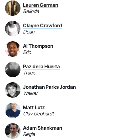
Lauren German
Belinda
Clayne Crawford
Dean
Al Thompson
Eric
Paz de la Huerta
Tracie
Jonathan Parks Jordan
Walker
Matt Lutz
Clay Gephardt
Adam Shankman
Regia