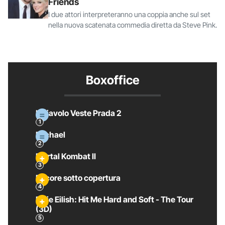
Friends
I due attori interpreteranno una coppia anche sul set
nella nuova scatenata commedia diretta da Steve Pink.
Boxoffice
Il Diavolo Veste Prada 2
Michael
Mortal Kombat II
Pecore sotto copertura
Billie Eilish: Hit Me Hard and Soft - The Tour
(3D)