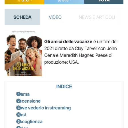
SCHEDA
VIDEO
NEWS E ARTICOLI
Gli amici delle vacanze
è un film del
2021 diretto da Clay Tarver con John
Cena e Meredith Hagner. Paese di
produzione: USA.
INDICE
Trama
Recensione
Dove vederlo in streaming
Cast
Accoglienza