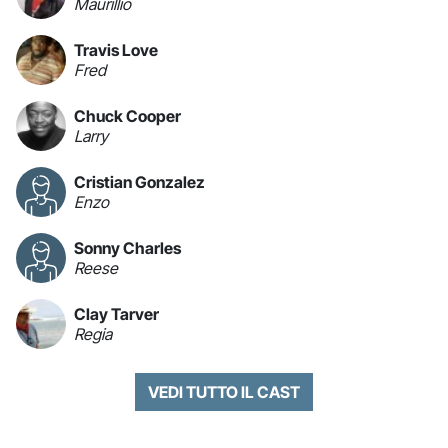
Maurillio
Travis Love
Fred
Chuck Cooper
Larry
Cristian Gonzalez
Enzo
Sonny Charles
Reese
Clay Tarver
Regia
VEDI TUTTO IL CAST