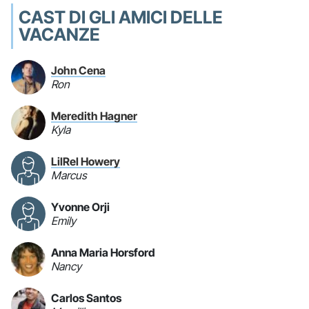
CAST DI GLI AMICI DELLE
VACANZE
John Cena
Ron
Meredith Hagner
Kyla
LilRel Howery
Marcus
Yvonne Orji
Emily
Anna Maria Horsford
Nancy
Carlos Santos