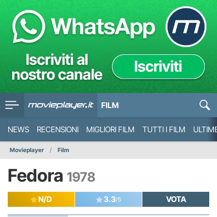
FILM
NEWS
RECENSIONI
MIGLIORI FILM
TUTTI I FILM
ULTIM
Movieplayer
Film
Fedora
1978
N/D
3.3
VOTA
/5