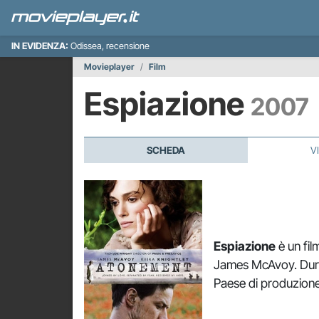
IN EVIDENZA:
Odissea, recensione
Movieplayer
Film
Espiazione
2007
SCHEDA
V
Espiazione
è un fil
James McAvoy. Durata
Paese di produzione