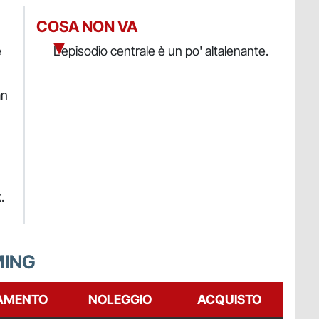
COSA NON VA
e
L'episodio centrale è un po' altalenante.
an
.
MING
AMENTO
NOLEGGIO
ACQUISTO