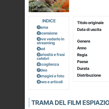
INDICE
Titolo originale
Trama
Data di uscita
Recensione
Dove vederlo in
Genere
streaming
Anno
Cast
Curiosità e frasi
Regia
celebri
Paese
Accoglienza
Durata
Video
Distribuzione
Immagini e foto
News e articoli
TRAMA DEL FILM ESPIAZI