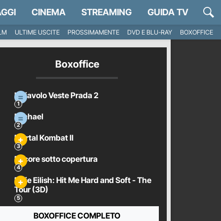
GGI
CINEMA
STREAMING
GUIDA TV
ILM
ULTIME USCITE
PROSSIMAMENTE
DVD E BLU-RAY
BOXOFFICE
Boxoffice
Il Diavolo Veste Prada 2
Michael
Mortal Kombat II
Pecore sotto copertura
Billie Eilish: Hit Me Hard and Soft - The
Tour (3D)
BOXOFFICE COMPLETO