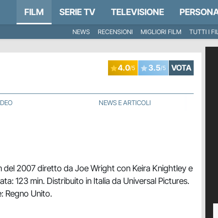
FILM
SERIE TV
TELEVISIONE
PERSONA
NEWS
RECENSIONI
MIGLIORI FILM
TUTTI I F
4.0
3.5
VOTA
/5
/5
IDEO
NEWS E ARTICOLI
m del 2007 diretto da Joe Wright con Keira Knightley e
: 123 min. Distribuito in Italia da Universal Pictures.
: Regno Unito.