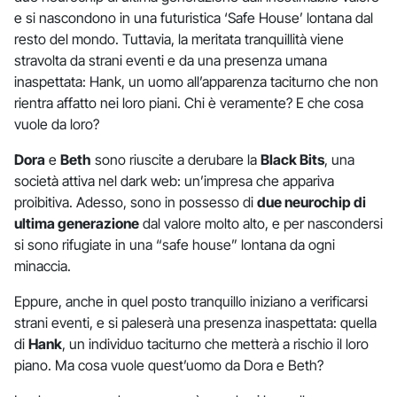
e si nascondono in una futuristica ‘Safe House’ lontana dal
resto del mondo. Tuttavia, la meritata tranquillità viene
stravolta da strani eventi e da una presenza umana
inaspettata: Hank, un uomo all’apparenza taciturno che non
rientra affatto nei loro piani. Chi è veramente? E che cosa
vuole da loro?
Dora
e
Beth
sono riuscite a derubare la
Black Bits
, una
società attiva nel dark web: un’impresa che appariva
proibitiva. Adesso, sono in possesso di
due neurochip di
ultima generazione
dal valore molto alto, e per nascondersi
si sono rifugiate in una “safe house” lontana da ogni
minaccia.
Eppure, anche in quel posto tranquillo iniziano a verificarsi
strani eventi, e si paleserà una presenza inaspettata: quella
di
Hank
, un individuo taciturno che metterà a rischio il loro
piano. Ma cosa vuole quest’uomo da Dora e Beth?