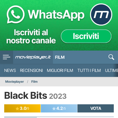
FILM
NEWS
RECENSIONI
MIGLIORI FILM
TUTTI I FILM
ULTIM
Movieplayer
Film
Black Bits
2023
3.0
4.2
VOTA
/5
/5