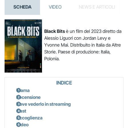
SCHEDA
VIDEO
NEWS E ARTICOLI
Black Bits
è un film del 2023 diretto da
Alessio Liguori con Jordan Levy e
Yvonne Mai. Distribuito in Italia da Altre
Storie. Paese di produzione: Italia,
Polonia.
INDICE
Trama
Recensione
Dove vederlo in streaming
Cast
Accoglienza
Video