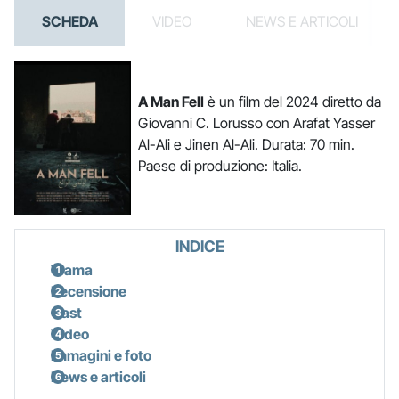
SCHEDA
VIDEO
NEWS E ARTICOLI
A Man Fell
è un film del 2024 diretto da
Giovanni C. Lorusso con Arafat Yasser
Al-Ali e Jinen Al-Ali. Durata: 70 min.
Paese di produzione: Italia.
INDICE
Trama
Recensione
Cast
Video
Immagini e foto
News e articoli