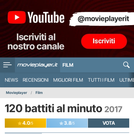
FILM
NEWS
RECENSIONI
MIGLIORI FILM
TUTTI I FILM
ULTIM
Movieplayer
Film
120 battiti al minuto
2017
4.0
3.8
VOTA
/5
/5