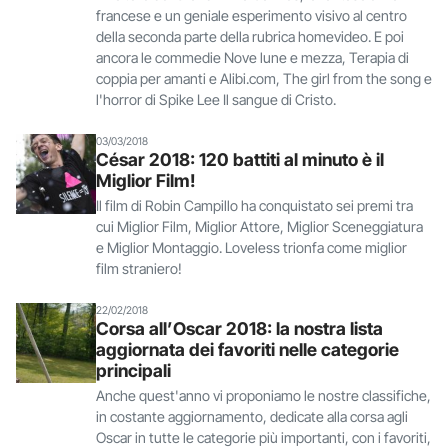
francese e un geniale esperimento visivo al centro
della seconda parte della rubrica homevideo. E poi
ancora le commedie Nove lune e mezza, Terapia di
coppia per amanti e Alibi.com, The girl from the song e
l'horror di Spike Lee Il sangue di Cristo.
03/03/2018
César 2018: 120 battiti al minuto è il
Miglior Film!
Il film di Robin Campillo ha conquistato sei premi tra
cui Miglior Film, Miglior Attore, Miglior Sceneggiatura
e Miglior Montaggio. Loveless trionfa come miglior
film straniero!
22/02/2018
Corsa all’Oscar 2018: la nostra lista
aggiornata dei favoriti nelle categorie
principali
Anche quest'anno vi proponiamo le nostre classifiche,
in costante aggiornamento, dedicate alla corsa agli
Oscar in tutte le categorie più importanti, con i favoriti,