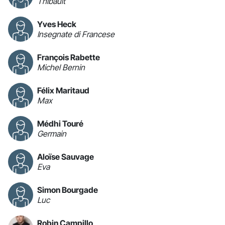
Thibault
Yves Heck
Insegnate di Francese
François Rabette
Michel Bernin
Félix Maritaud
Max
Médhi Touré
Germain
Aloïse Sauvage
Eva
Simon Bourgade
Luc
Robin Campillo