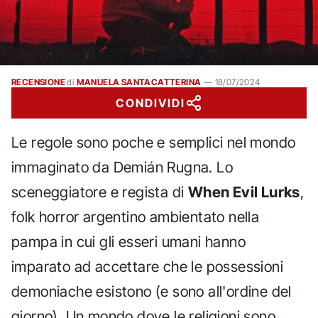
RECENSIONE
di
MANUELA SANTACATTERINA
—
18/07/2024
CONDIVIDI
Le regole sono poche e semplici nel mondo
immaginato da Demián Rugna. Lo
sceneggiatore e regista di
When Evil Lurks
,
folk horror argentino ambientato nella
pampa in cui gli esseri umani hanno
imparato ad accettare che le possessioni
demoniache esistono (e sono all'ordine del
giorno). Un mondo dove le religioni sono