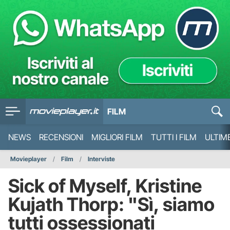
FILM
NEWS
RECENSIONI
MIGLIORI FILM
TUTTI I FILM
ULTIM
Movieplayer
Film
Interviste
Sick of Myself, Kristine
Kujath Thorp: "Sì, siamo
tutti ossessionati