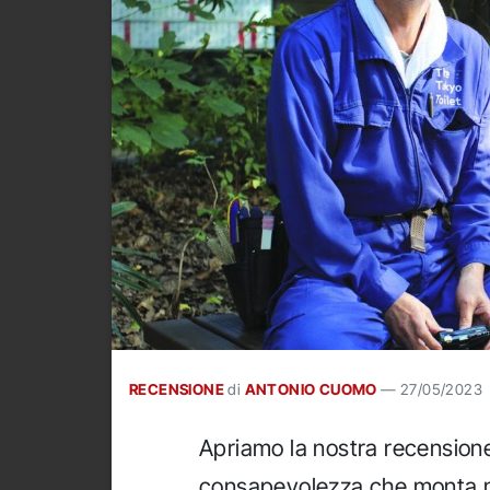
RECENSIONE
di
ANTONIO CUOMO
—
27/05/2023
Apriamo la nostra recension
consapevolezza che monta me