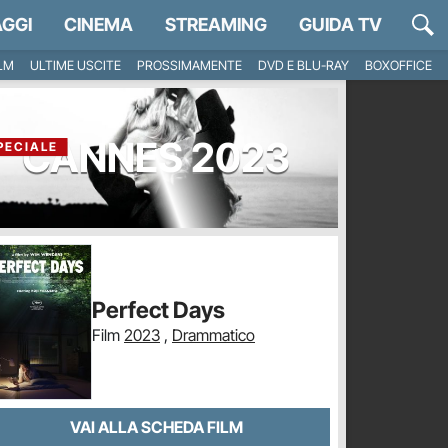
GGI
CINEMA
STREAMING
GUIDA TV
ILM
ULTIME USCITE
PROSSIMAMENTE
DVD E BLU-RAY
BOXOFFICE
CANNES 2023
PECIALE
Perfect Days
Film
2023
,
Drammatico
VAI ALLA SCHEDA FILM