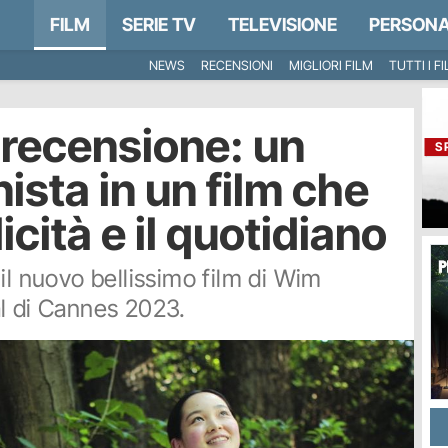
FILM
SERIE TV
TELEVISIONE
PERSONA
NEWS
RECENSIONI
MIGLIORI FILM
TUTTI I F
 recensione: un
S
sta in un film che
cità e il quotidiano
il nuovo bellissimo film di Wim
l di Cannes 2023.