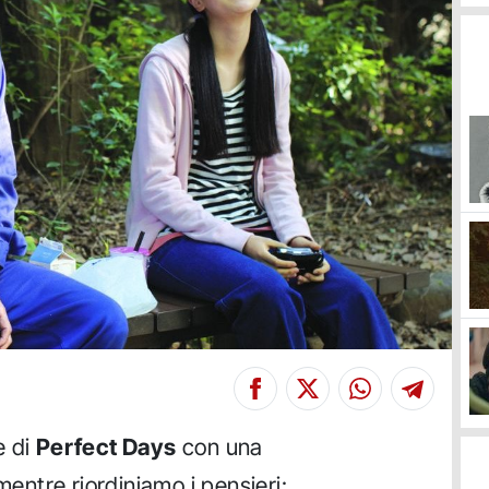
e di
Perfect Days
con una
ntre riordiniamo i pensieri: