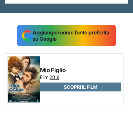
Aggiungici come fonte preferita
su Google
Mio Figlio
Film
2018
SCOPRI IL FILM