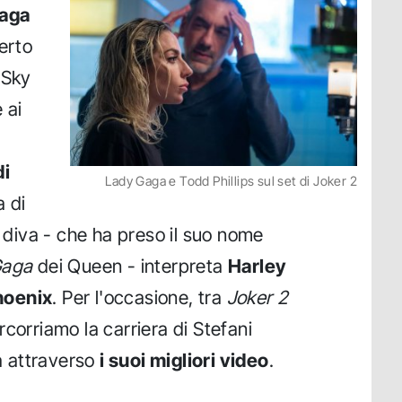
aga
certo
 Sky
 ai
di
Lady Gaga e Todd Phillips sul set di Joker 2
a di
la diva - che ha preso il suo nome
Gaga
dei Queen - interpreta
Harley
hoenix
. Per l'occasione, tra
Joker 2
ercorriamo la carriera di Stefani
 attraverso
i suoi migliori video
.