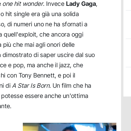
e
one hit wonder
. Invece
Lady Gaga
,
 hit single era già una solida
o, di numeri uno ne ha sfornati a
da quell'exploit, che ancora oggi
più che mai agli onori delle
dimostrato di saper uscire dal suo
e e pop, ma anche il jazz, che
i con Tony Bennett, e poi il
ni di
A Star Is Born
. Un film che ha
potesse essere anche un'ottima
ante.