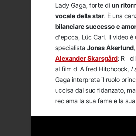
Lady Gaga, forte di
un ritor
vocale della star
. È una can
bilanciare successo e amo
d'epoca, Lüc Carl. Il video è 
specialista
Jonas Åkerlund
Alexander Skarsgård
: R__o
al film di Alfred Hitchcock,
L
Gaga interpreta il ruolo prin
uccisa dal suo fidanzato, ma a
reclama la sua fama e la sua