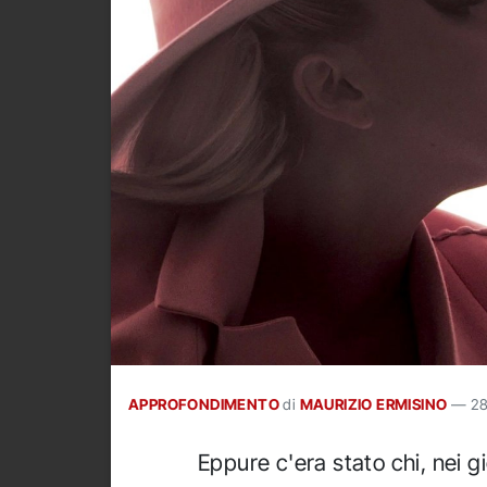
APPROFONDIMENTO
di
MAURIZIO ERMISINO
—
28
Eppure c'era stato chi, nei g