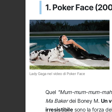
1. Poker Face (20
Lady Gaga nel video di Poker Face
Quel
"Mum-mum-mum-mah
Ma Baker
dei Boney M.
Un v
irresistibile
sono la forza de