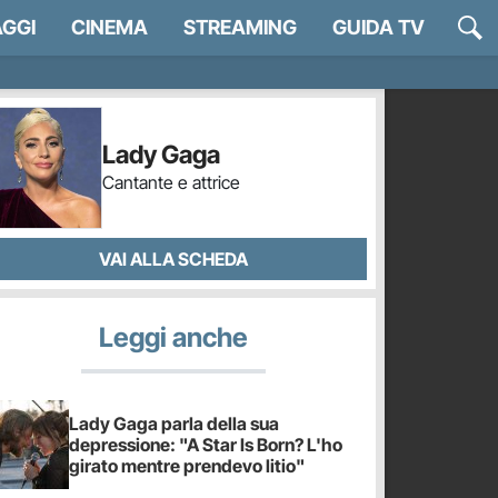
GGI
CINEMA
STREAMING
GUIDA TV
Lady Gaga
Cantante e attrice
VAI ALLA SCHEDA
Leggi anche
Lady Gaga parla della sua
depressione: "A Star Is Born? L'ho
girato mentre prendevo litio"