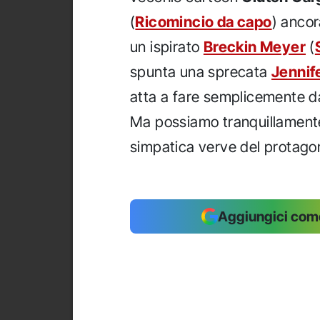
(
Ricomincio da capo
) ancor
un ispirato
Breckin Meyer
(
spunta una sprecata
Jennif
atta a fare semplicemente d
Ma possiamo tranquillamente 
simpatica verve del protagon
Aggiungici come