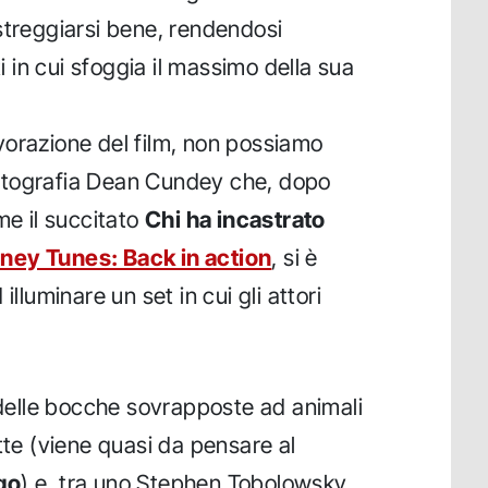
streggiarsi bene, rendendosi
in cui sfoggia il massimo della sua
lavorazione del film, non possiamo
a fotografia Dean Cundey che, dopo
me il succitato
Chi ha incastrato
ney Tunes: Back in action
, si è
illuminare un set in cui gli attori
e delle bocche sovrapposte ad animali
tte (viene quasi da pensare al
go
) e, tra uno Stephen Tobolowsky