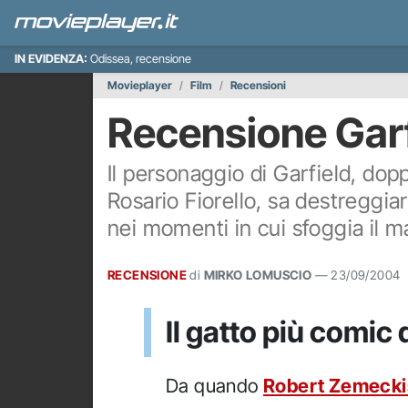
IN EVIDENZA:
Odissea, recensione
Movieplayer
Film
Recensioni
Recensione Garfi
Il personaggio di Garfield, dop
Rosario Fiorello, sa destreggi
nei momenti in cui sfoggia il ma
RECENSIONE
di
MIRKO LOMUSCIO
—
23/09/2004
Il gatto più comic
Da quando
Robert Zemecki