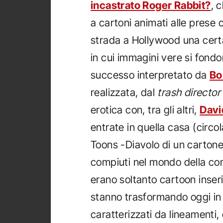
incastrato Roger Rabbit?
, 
a cartoni animati alle prese c
strada a Hollywood una cert
in cui immagini vere si fondon
successo interpretato da
Bo
realizzata, dal
trash director
erotica con, tra gli altri,
Davi
entrate in quella casa (circola
Toons -Diavolo di un cartone
compiuti nel mondo della com
erano soltanto cartoon inseri
stanno trasformando oggi in 
caratterizzati da lineamenti,