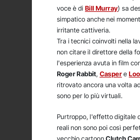
voce è di
Bill Murray
) sa de
simpatico anche nei momenti 
irritante cattiveria.
Tra i tecnici coinvolti nella 
non citare il direttore dell
l'esperienza avuta in film co
Roger Rabbit
,
Casper
e
Loo
ritrovato ancora una volta ad 
sono per lo più virtuali.
Purtroppo, l'effetto digital
reali non sono poi così perfe
vecchio cartoon
Clutch Car