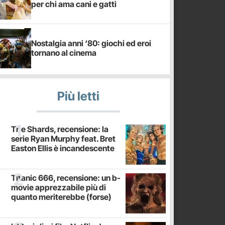
per chi ama cani e gatti
Nostalgia anni ‘80: giochi ed eroi
tornano al cinema
Più letti
The Shards, recensione: la
serie Ryan Murphy feat. Bret
Easton Ellis è incandescente
Titanic 666, recensione: un b-
movie apprezzabile più di
quanto meriterebbe (forse)