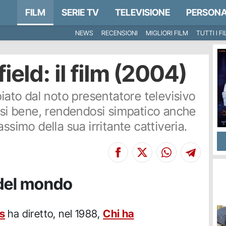
FILM
SERIE TV
TELEVISIONE
PERSONA
NEWS
RECENSIONI
MIGLIORI FILM
TUTTI I F
eld: il film (2004)
piato dal noto presentatore televisivo
arsi bene, rendendosi simpatico anche
ssimo della sua irritante cattiveria.
 del mondo
s
ha diretto, nel 1988,
Chi ha