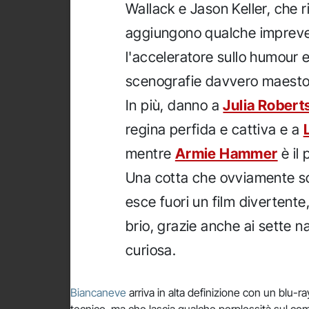
Wallack e Jason Keller, che r
aggiungono qualche impreved
l'acceleratore sullo humour 
scenografie davvero maesto
In più, danno a
Julia Robert
regina perfida e cattiva e a
mentre
Armie Hammer
è il 
Una cotta che ovviamente sca
esce fuori un film divertente,
brio, grazie anche ai sette n
curiosa.
Biancaneve
arriva in alta definizione con un blu-ra