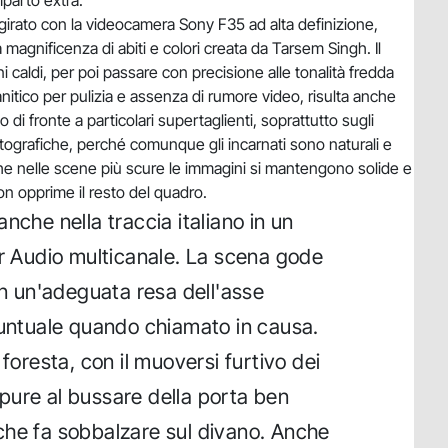
parto extra.
to girato con la videocamera Sony F35 ad alta definizione,
 magnificenza di abiti e colori creata da Tarsem Singh. Il
ni caldi, per poi passare con precisione alle tonalità fredda
anitico per pulizia e assenza di rumore video, risulta anche
di fronte a particolari supertaglienti, soprattutto sugli
tografiche, perché comunque gli incarnati sono naturali e
nche nelle scene più scure le immagini si mantengono solide e
n opprime il resto del quadro.
nche nella traccia italiano in un
Audio multicanale. La scena gode
on un'adeguata resa dell'asse
puntuale quando chiamato in causa.
 foresta, con il muoversi furtivo dei
oppure al bussare della porta ben
che fa sobbalzare sul divano. Anche