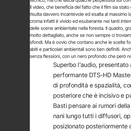
tecnico, ma che lascia qualche perplessità sul com
Il video, che beneficia del fatto che il film sia sta
risulta davvero incantevole ed esalta al massimo la
croma infatti è vivido ed esuberante nei tanti inter
delle scene ambientate nella foresta. Il quadro, gr
molto dettagliato, anche se non sempre ci troviamo 
sfondi. Ma è ovvio che contano anche le scelte fo
abiti e particolari ambientali sono ben definiti. A
senza flessioni, con un nero profondo che però no
Superbo l'audio, presentato a
performante DTS-HD Master 
di profondità e spazialità, c
posteriore che è incisivo e 
Basti pensare ai rumori della
nani lungo tutti i diffusori, 
posizionato posteriormente 