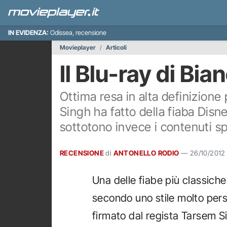
IN EVIDENZA:
Odissea, recensione
Movieplayer
Articoli
Il Blu-ray di Bi
Ottima resa in alta definizione
Singh ha fatto della fiaba Disne
sottotono invece i contenuti sp
RECENSIONE
di
ANTONELLO RODIO
—
26/10/2012
Una delle fiabe più classiche 
secondo uno stile molto pers
firmato dal regista Tarsem S