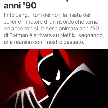
anni '90
Fritz Lang, i toni del noir, la risata del
Joker e il motore di un ricordo che torna
ad accendersi: la serie animata anni '90
di Batman è arrivata su Netflix, segnando
una reunion con il nostro passato.