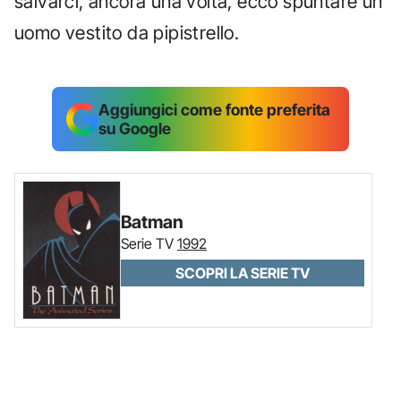
salvarci, ancora una volta, ecco spuntare un
uomo vestito da pipistrello.
Aggiungici come fonte preferita
su Google
Batman
Serie TV
1992
SCOPRI LA SERIE TV