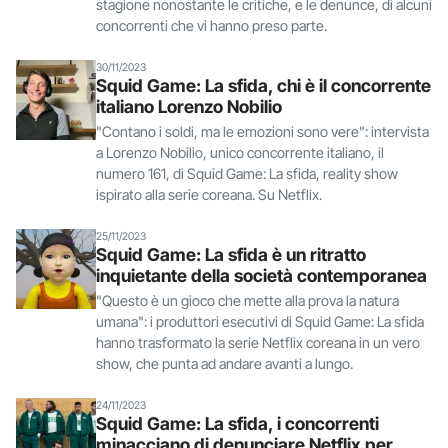
stagione nonostante le critiche, e le denunce, di alcuni
concorrenti che vi hanno preso parte.
30/11/2023
Squid Game: La sfida, chi è il concorrente
italiano Lorenzo Nobilio
"Contano i soldi, ma le emozioni sono vere": intervista
a Lorenzo Nobilio, unico concorrente italiano, il
numero 161, di Squid Game: La sfida, reality show
ispirato alla serie coreana. Su Netflix.
25/11/2023
Squid Game: La sfida è un ritratto
inquietante della società contemporanea
"Questo è un gioco che mette alla prova la natura
umana": i produttori esecutivi di Squid Game: La sfida
hanno trasformato la serie Netflix coreana in un vero
show, che punta ad andare avanti a lungo.
24/11/2023
Squid Game: La sfida, i concorrenti
minacciano di denunciare Netflix per