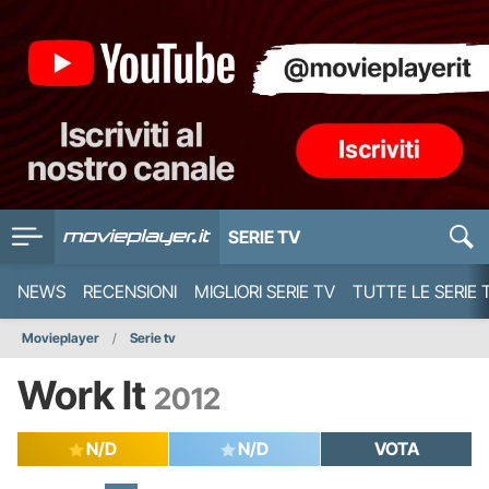
SERIE TV
NEWS
RECENSIONI
MIGLIORI SERIE TV
TUTTE LE SERIE 
Movieplayer
Serie tv
Work It
2012
N/D
N/D
VOTA