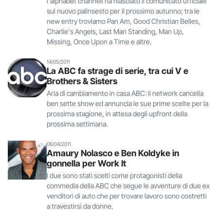
l'alphabet channell ha rilasciato il comunicato ufficiale
sul nuovo palinsesto per il prossimo autunno; tra le
new entry troviamo Pan Am, Good Christian Belles,
Charlie's Angels, Last Man Standing, Man Up,
Missing, Once Upon a Time e altre.
14/05/2011
La ABC fa strage di serie, tra cui V e
Brothers & Sisters
Aria di cambiamento in casa ABC: il network cancella
ben sette show ed annuncia le sue prime scelte per la
prossima stagione, in attesa degli upfront della
prossima settimana.
06/04/2011
Amaury Nolasco e Ben Koldyke in
gonnella per Work It
I due sono stati scelti come protagonisti della
commedia della ABC che segue le avventure di due ex
venditori di auto che per trovare lavoro sono costretti
a travestirsi da donne.