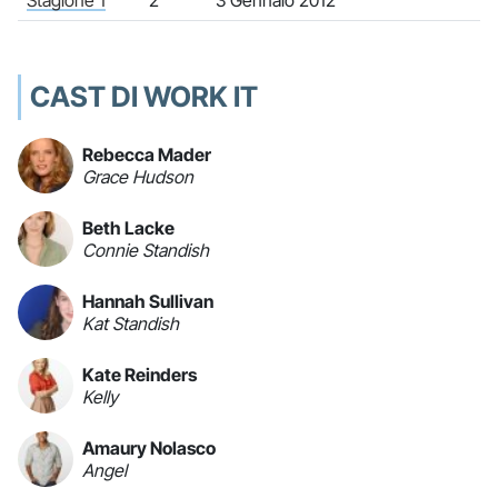
Stagione 1
2
3 Gennaio 2012
CAST DI WORK IT
Rebecca Mader
Grace Hudson
Beth Lacke
Connie Standish
Hannah Sullivan
Kat Standish
Kate Reinders
Kelly
Amaury Nolasco
Angel