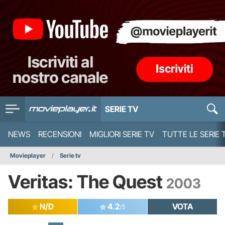
SERIE TV
NEWS
RECENSIONI
MIGLIORI SERIE TV
TUTTE LE SERIE 
Movieplayer
Serie tv
Veritas: The Quest
2003
N/D
4.2
VOTA
/5