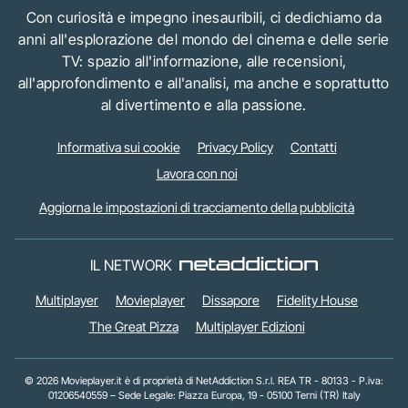
Con curiosità e impegno inesauribili, ci dedichiamo da
anni all'esplorazione del mondo del cinema e delle serie
TV: spazio all'informazione, alle recensioni,
all'approfondimento e all'analisi, ma anche e soprattutto
al divertimento e alla passione.
Informativa sui cookie
Privacy Policy
Contatti
Lavora con noi
Aggiorna le impostazioni di tracciamento della pubblicità
IL NETWORK
Multiplayer
Movieplayer
Dissapore
Fidelity House
The Great Pizza
Multiplayer Edizioni
© 2026 Movieplayer.it è di proprietà di NetAddiction S.r.l. REA TR - 80133 - P.iva:
01206540559 – Sede Legale: Piazza Europa, 19 - 05100 Terni (TR) Italy