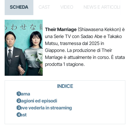
SCHEDA
CAST
VIDEO
NEWS E ARTICOLI
Their Marriage
(Shiawasena Kekkon) è
una Serie TV con Sadao Abe e Takako
Matsu, trasmessa dal 2025 in
Giappone. La produzione di Their
Marriage è attualmente in corso. È stata
prodotta 1 stagione.
INDICE
Trama
Stagioni ed episodi
Dove vederla in streaming
Cast