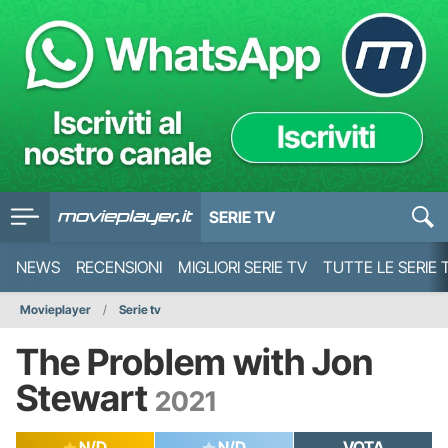
SERIE TV
NEWS
RECENSIONI
MIGLIORI SERIE TV
TUTTE LE SERIE 
Movieplayer
Serie tv
The Problem with Jon
Stewart
2021
N/D
N/D
VOTA