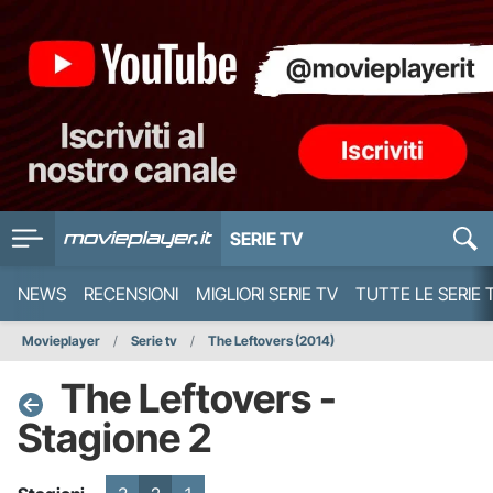
SERIE TV
NEWS
RECENSIONI
MIGLIORI SERIE TV
TUTTE LE SERIE 
Movieplayer
Serie tv
The Leftovers (2014)
The Leftovers -
Stagione 2