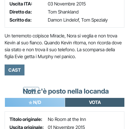
Uscita ITA:
03 Novembre 2015
Diretto da:
Tom Shankland
Scritto da:
Damon Lindelof, Tom Spezialy
Un terremoto colpisce Miracle, Nora si veglia e non trova
Kevin al suo fianco. Quando Kevin ritorna, non ricorda dove
sia stato e non trova il suo telefono. La scomparsa della
figlia Evie getta i Murphy nel panico.
CAST
Non c'è posto nella locanda
2x05
N/D
VOTA
Titolo originale:
No Room at the Inn
Uscita originale:
01 Novembre 2015