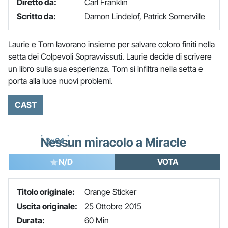
Diretto da:
Carl Franklin
Scritto da:
Damon Lindelof, Patrick Somerville
Laurie e Tom lavorano insieme per salvare coloro finiti nella
setta dei Colpevoli Sopravvissuti. Laurie decide di scrivere
un libro sulla sua esperienza. Tom si infiltra nella setta e
porta alla luce nuovi problemi.
CAST
Nessun miracolo a Miracle
2x04
N/D
VOTA
Titolo originale:
Orange Sticker
Uscita originale:
25 Ottobre 2015
Durata:
60 Min