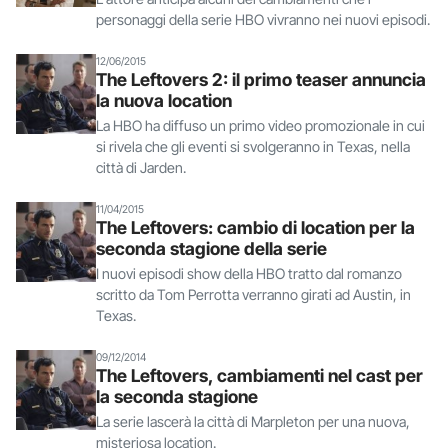
personaggi della serie HBO vivranno nei nuovi episodi.
12/06/2015
The Leftovers 2: il primo teaser annuncia
la nuova location
La HBO ha diffuso un primo video promozionale in cui
si rivela che gli eventi si svolgeranno in Texas, nella
città di Jarden.
11/04/2015
The Leftovers: cambio di location per la
seconda stagione della serie
I nuovi episodi show della HBO tratto dal romanzo
scritto da Tom Perrotta verranno girati ad Austin, in
Texas.
09/12/2014
The Leftovers, cambiamenti nel cast per
la seconda stagione
La serie lascerà la città di Marpleton per una nuova,
misteriosa location.