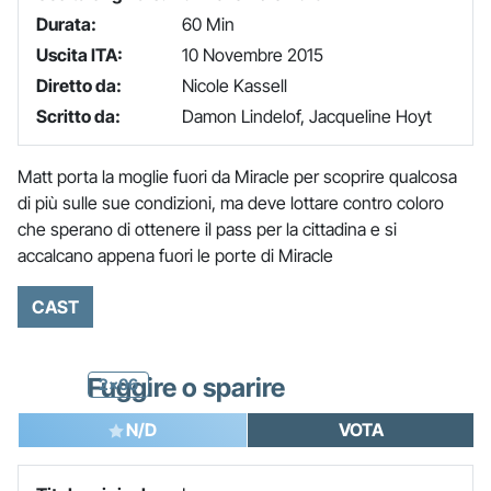
Durata:
60 Min
Uscita ITA:
10 Novembre 2015
Diretto da:
Nicole Kassell
Scritto da:
Damon Lindelof, Jacqueline Hoyt
Matt porta la moglie fuori da Miracle per scoprire qualcosa
di più sulle sue condizioni, ma deve lottare contro coloro
che sperano di ottenere il pass per la cittadina e si
accalcano appena fuori le porte di Miracle
CAST
Fuggire o sparire
2x06
N/D
VOTA