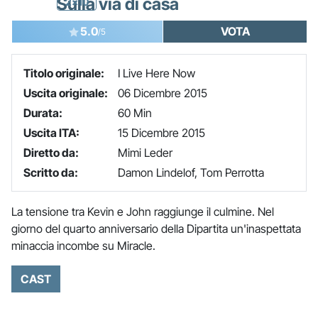
Sulla via di casa
2x10
5.0
VOTA
/5
Titolo originale:
I Live Here Now
Uscita originale:
06 Dicembre 2015
Durata:
60 Min
Uscita ITA:
15 Dicembre 2015
Diretto da:
Mimi Leder
Scritto da:
Damon Lindelof, Tom Perrotta
La tensione tra Kevin e John raggiunge il culmine. Nel
giorno del quarto anniversario della Dipartita un'inaspettata
minaccia incombe su Miracle.
CAST