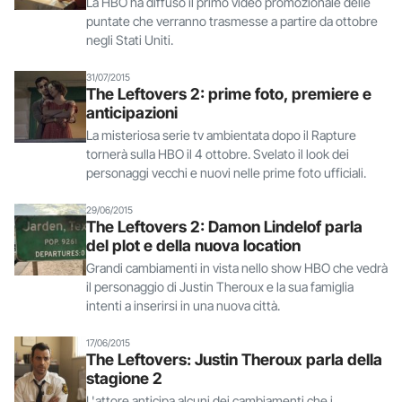
La HBO ha diffuso il primo video promozionale delle
puntate che verranno trasmesse a partire da ottobre
negli Stati Uniti.
31/07/2015
The Leftovers 2: prime foto, premiere e
anticipazioni
La misteriosa serie tv ambientata dopo il Rapture
tornerà sulla HBO il 4 ottobre. Svelato il look dei
personaggi vecchi e nuovi nelle prime foto ufficiali.
29/06/2015
The Leftovers 2: Damon Lindelof parla
del plot e della nuova location
Grandi cambiamenti in vista nello show HBO che vedrà
il personaggio di Justin Theroux e la sua famiglia
intenti a inserirsi in una nuova città.
17/06/2015
The Leftovers: Justin Theroux parla della
stagione 2
L'attore anticipa alcuni dei cambiamenti che i