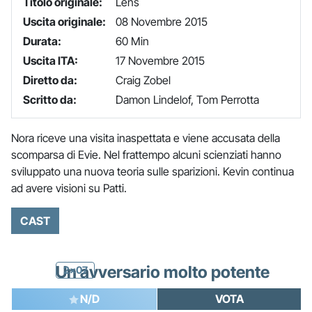
Titolo originale:
Lens
Uscita originale:
08 Novembre 2015
Durata:
60 Min
Uscita ITA:
17 Novembre 2015
Diretto da:
Craig Zobel
Scritto da:
Damon Lindelof, Tom Perrotta
Nora riceve una visita inaspettata e viene accusata della
scomparsa di Evie. Nel frattempo alcuni scienziati hanno
sviluppato una nuova teoria sulle sparizioni. Kevin continua
ad avere visioni su Patti.
CAST
Un avversario molto potente
2x07
N/D
VOTA