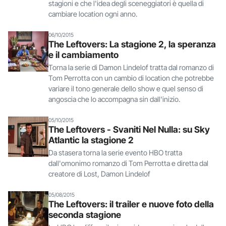
stagioni e che l'idea degli sceneggiatori è quella di
cambiare location ogni anno.
06/10/2015
The Leftovers: La stagione 2, la speranza
e il cambiamento
Torna la serie di Damon Lindelof tratta dal romanzo di
Tom Perrotta con un cambio di location che potrebbe
variare il tono generale dello show e quel senso di
angoscia che lo accompagna sin dall'inizio.
05/10/2015
The Leftovers - Svaniti Nel Nulla: su Sky
Atlantic la stagione 2
Da stasera torna la serie evento HBO tratta
dall'omonimo romanzo di Tom Perrotta e diretta dal
creatore di Lost, Damon Lindelof
05/08/2015
The Leftovers: il trailer e nuove foto della
seconda stagione