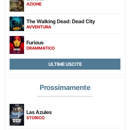
AZIONE
The Walking Dead: Dead City
AVVENTURA
Furious
DRAMMATICO
ULTIME USCITE
Prossimamente
Las Azules
STORICO