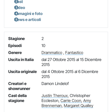
Cast
Video
Immagini e foto
News e articoli
Stagione
2
Episodi
10
Genere
Drammatico
,
Fantastico
Uscita in Italia
dal 27 Ottobre 2015 al 15 Dicembre
2015
Uscita originale
dal 4 Ottobre 2015 al 6 Dicembre
2015
Creatori e
Damon Lindelof
showrunner
Cast della
Justin Theroux
, Christopher
stagione
Eccleston,
Carrie Coon
,
Amy
Brenneman
,
Margaret Qualley