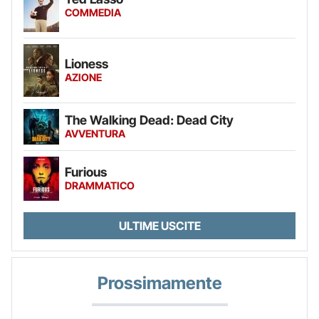
COMMEDIA
Lioness
AZIONE
The Walking Dead: Dead City
AVVENTURA
Furious
DRAMMATICO
ULTIME USCITE
Prossimamente