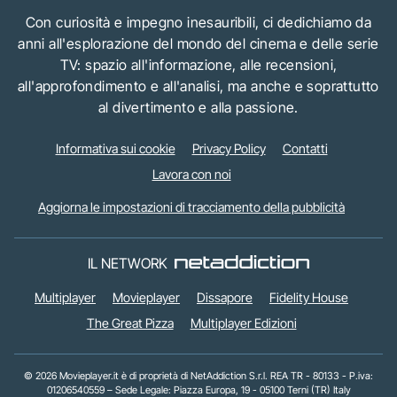
Con curiosità e impegno inesauribili, ci dedichiamo da
anni all'esplorazione del mondo del cinema e delle serie
TV: spazio all'informazione, alle recensioni,
all'approfondimento e all'analisi, ma anche e soprattutto
al divertimento e alla passione.
Informativa sui cookie
Privacy Policy
Contatti
Lavora con noi
Aggiorna le impostazioni di tracciamento della pubblicità
IL NETWORK
Multiplayer
Movieplayer
Dissapore
Fidelity House
The Great Pizza
Multiplayer Edizioni
© 2026 Movieplayer.it è di proprietà di NetAddiction S.r.l. REA TR - 80133 - P.iva:
01206540559 – Sede Legale: Piazza Europa, 19 - 05100 Terni (TR) Italy