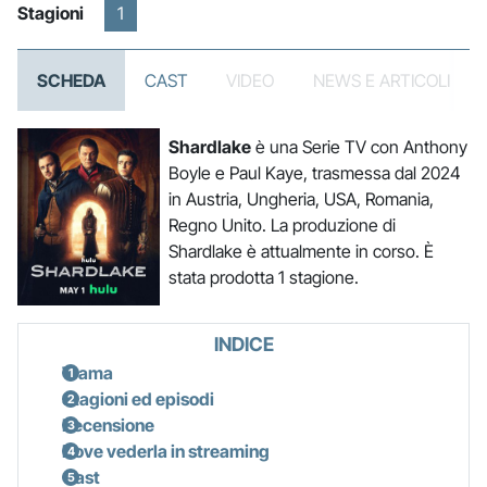
Stagioni
1
SCHEDA
CAST
VIDEO
NEWS E ARTICOLI
Shardlake
è una Serie TV con Anthony
Boyle e Paul Kaye, trasmessa dal 2024
in Austria, Ungheria, USA, Romania,
Regno Unito. La produzione di
Shardlake è attualmente in corso. È
stata prodotta 1 stagione.
INDICE
Trama
Stagioni ed episodi
Recensione
Dove vederla in streaming
Cast