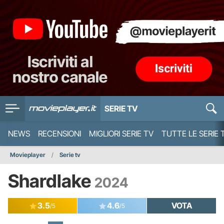
SERIE TV
NEWS
RECENSIONI
MIGLIORI SERIE TV
TUTTE LE SERIE 
Movieplayer
Serie tv
Shardlake
2024
3.5
4.6
VOTA
/5
/5