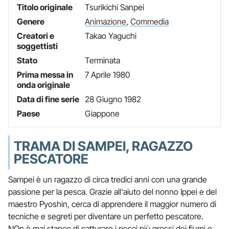
Titolo originale
Tsurikichi Sanpei
Genere
Animazione
,
Commedia
Creatori e
Takao Yaguchi
soggettisti
Stato
Terminata
Prima messa in
7 Aprile 1980
onda originale
Data di fine serie
28 Giugno 1982
Paese
Giappone
TRAMA DI SAMPEI, RAGAZZO
PESCATORE
Sampei è un ragazzo di circa tredici anni con una grande
passione per la pesca. Grazie all'aiuto del nonno Ippei e del
maestro Pyoshin, cerca di apprendere il maggior numero di
tecniche e segreti per diventare un perfetto pescatore.
NOn è mai stanco di catturare i pesci più grossi dei fiumi e