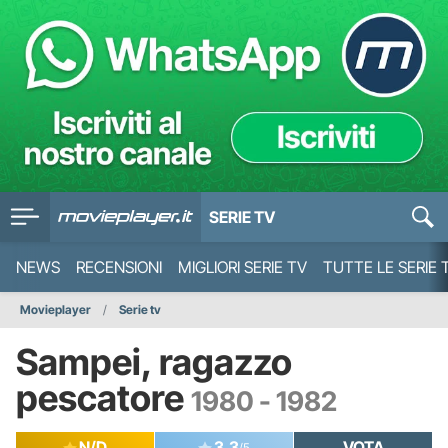
SERIE TV
NEWS
RECENSIONI
MIGLIORI SERIE TV
TUTTE LE SERIE 
Movieplayer
Serie tv
Sampei, ragazzo
pescatore
1980 - 1982
N/D
3.3
VOTA
/5