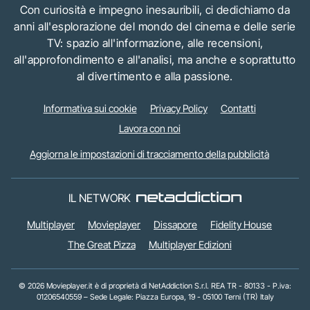
Con curiosità e impegno inesauribili, ci dedichiamo da
anni all'esplorazione del mondo del cinema e delle serie
TV: spazio all'informazione, alle recensioni,
all'approfondimento e all'analisi, ma anche e soprattutto
al divertimento e alla passione.
Informativa sui cookie
Privacy Policy
Contatti
Lavora con noi
Aggiorna le impostazioni di tracciamento della pubblicità
IL NETWORK
Multiplayer
Movieplayer
Dissapore
Fidelity House
The Great Pizza
Multiplayer Edizioni
© 2026 Movieplayer.it è di proprietà di NetAddiction S.r.l. REA TR - 80133 - P.iva:
01206540559 – Sede Legale: Piazza Europa, 19 - 05100 Terni (TR) Italy