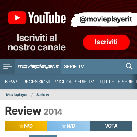
SERIE TV
NEWS
RECENSIONI
MIGLIORI SERIE TV
TUTTE LE SERIE 
Movieplayer
Serie tv
Review
2014
N/D
N/D
VOTA