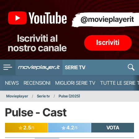
SERIE TV
NEWS
RECENSIONI
MIGLIORI SERIE TV
TUTTE LE SERIE 
Movieplayer
Serie tv
Pulse (2025)
Pulse - Cast
2.5
4.2
VOTA
/5
/5