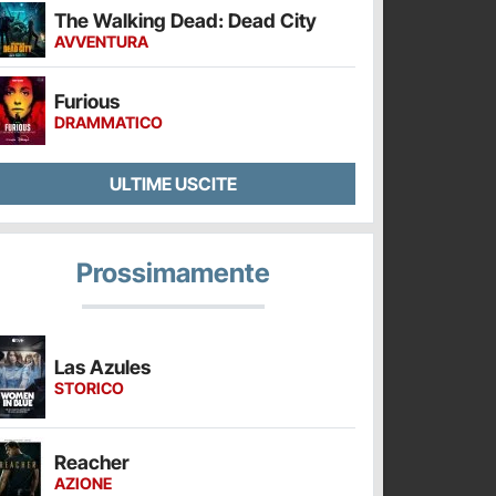
The Walking Dead: Dead City
AVVENTURA
Furious
DRAMMATICO
ULTIME USCITE
Prossimamente
Las Azules
STORICO
Reacher
AZIONE