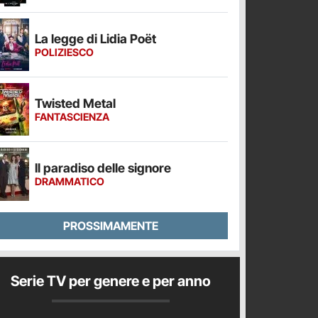
La legge di Lidia Poët
POLIZIESCO
Twisted Metal
FANTASCIENZA
Il paradiso delle signore
DRAMMATICO
PROSSIMAMENTE
Serie TV per genere e per anno