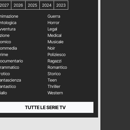
2027
2026
2025
2024
2023
nimazione
Guerra
ntologica
Horror
vventura
Legal
zione
Medical
omico
Musicale
ommedia
Noir
rime
Poliziesco
ocumentario
Ragazzi
rammatico
Romantico
rotico
Storico
antascienza
Teen
antastico
Thriller
iallo
Western
TUTTE LE SERIE TV