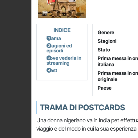
INDICE
Genere
Trama
Stagioni
Stagioni ed
Stato
episodi
Dove vederla in
Prima messa in o
streaming
italiana
Cast
Prima messa in o
originale
Paese
TRAMA DI POSTCARDS
Una donna nigeriano va in India pet effettu
viaggio e del modo in cui la sua esperienza f