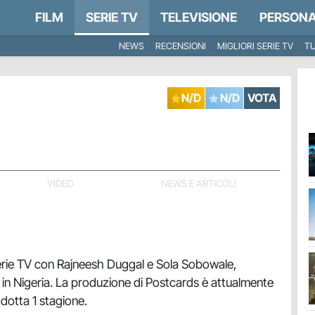
FILM
SERIE TV
TELEVISIONE
PERSONA
NEWS
RECENSIONI
MIGLIORI SERIE TV
TU
N/D
N/D
VOTA
VIDEO
NEWS E ARTICOLI
rie TV con Rajneesh Duggal e Sola Sobowale,
in Nigeria. La produzione di Postcards è attualmente
odotta 1 stagione.