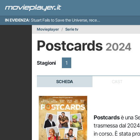
IN EVIDENZA:
Stuart Fails to Save the Universe, recensione
Movieplayer
Serie tv
Postcards
2024
Stagioni
1
SCHEDA
CAST
Postcards
è una Se
trasmessa dal 2024 
in corso. È stata pr