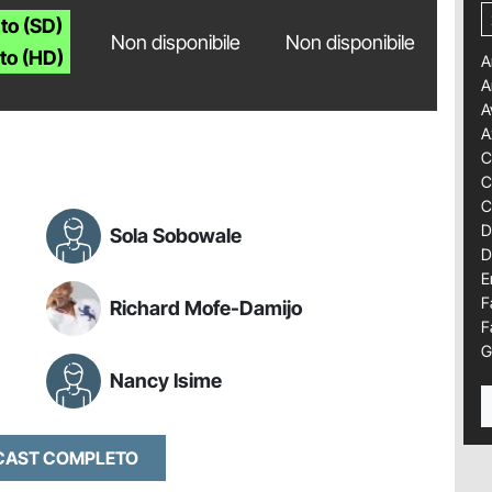
to (SD)
Non disponibile
Non disponibile
to (HD)
A
A
A
A
C
C
C
D
Sola Sobowale
D
E
F
Richard Mofe-Damijo
F
G
Nancy Isime
 CAST COMPLETO