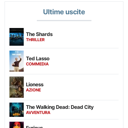
Ultime uscite
The Shards
THRILLER
Ted Lasso
COMMEDIA
Lioness
AZIONE
The Walking Dead: Dead City
AVVENTURA
Furious