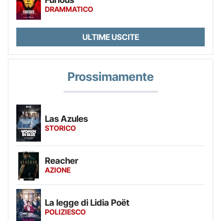
DRAMMATICO
ULTIME USCITE
Prossimamente
Las Azules
STORICO
Reacher
AZIONE
La legge di Lidia Poët
POLIZIESCO