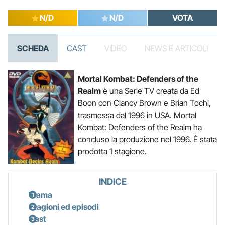
N/D
N/D
VOTA
SCHEDA
CAST
VIDEO
NEWS E ARTICOLI
Mortal Kombat: Defenders of the
Realm
è una Serie TV creata da Ed
Boon con Clancy Brown e Brian Tochi,
trasmessa dal 1996 in USA. Mortal
Kombat: Defenders of the Realm ha
concluso la produzione nel 1996. È stata
prodotta 1 stagione.
INDICE
Trama
Stagioni ed episodi
Cast