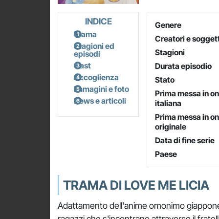
INDICE
Genere
Trama
Creatori e soggett
Stagioni ed
Stagioni
episodi
Cast
Durata episodio
Accoglienza
Stato
Immagini e foto
Prima messa in o
News e articoli
italiana
Prima messa in o
originale
Data di fine serie
Paese
TRAMA DI LOVE ME LICIA
Adattamento dell'anime omonimo giapponese
ragazzi che s'incontrano attraverso il fratell