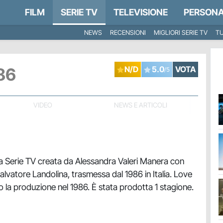
FILM
SERIE TV
TELEVISIONE
PERSONA
NEWS
RECENSIONI
MIGLIORI SERIE TV
TU
86
N/D
5.0
VOTA
/5
VIDEO
NEWS E ARTICOLI
a Serie TV creata da Alessandra Valeri Manera con
alvatore Landolina, trasmessa dal 1986 in Italia. Love
 la produzione nel 1986. È stata prodotta 1 stagione.