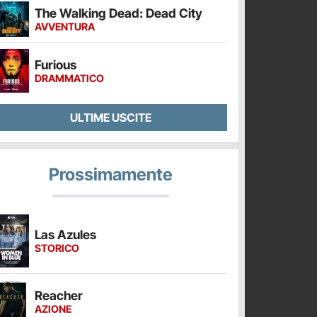
The Walking Dead: Dead City
AVVENTURA
Furious
DRAMMATICO
ULTIME USCITE
Prossimamente
Las Azules
STORICO
Reacher
AZIONE