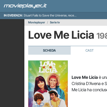
IN EVIDENZA:
Stuart Fails to Save the Universe, recensione
Movieplayer
Serie tv
Love Me Licia
19
SCHEDA
CAST
Love Me Licia
è un
Cristina D'Avena e S
Me Licia ha concluso