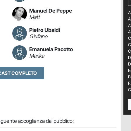
Manuel De Peppe
A
Matt
A
A
Pietro Ubaldi
A
Giuliano
C
C
Emanuela Pacotto
C
Marika
D
D
E
 CAST COMPLETO
F
F
G
eguente accoglienza dal pubblico: