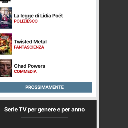
La legge di Lidia Poët
POLIZIESCO
Twisted Metal
FANTASCIENZA
Chad Powers
COMMEDIA
PROSSIMAMENTE
Serie TV per genere e per anno