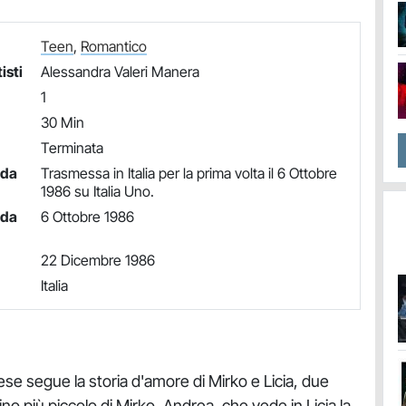
Teen
,
Romantico
isti
Alessandra Valeri Manera
1
30 Min
Terminata
nda
Trasmessa in Italia per la prima volta il 6 Ottobre
1986 su Italia Uno.
nda
6 Ottobre 1986
22 Dicembre 1986
Italia
 segue la storia d'amore di Mirko e Licia, due
ino più piccolo di Mirko, Andrea, che vede in Licia la