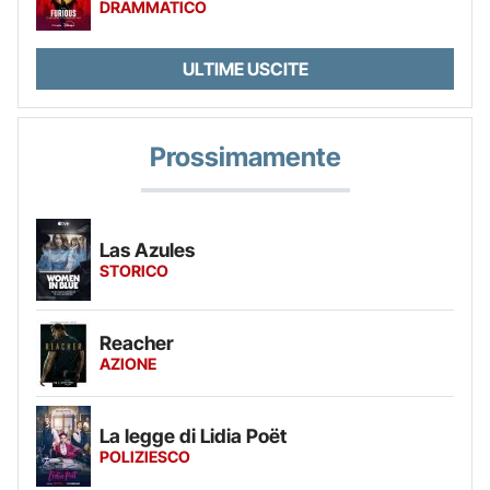
DRAMMATICO
ULTIME USCITE
Prossimamente
Las Azules
STORICO
Reacher
AZIONE
La legge di Lidia Poët
POLIZIESCO