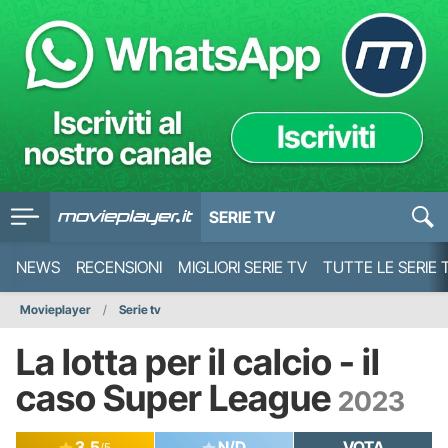
SERIE TV
NEWS
RECENSIONI
MIGLIORI SERIE TV
TUTTE LE SERIE 
Movieplayer
Serie tv
La lotta per il calcio - il
caso Super League
2023
3.5
N/D
VOTA
/5