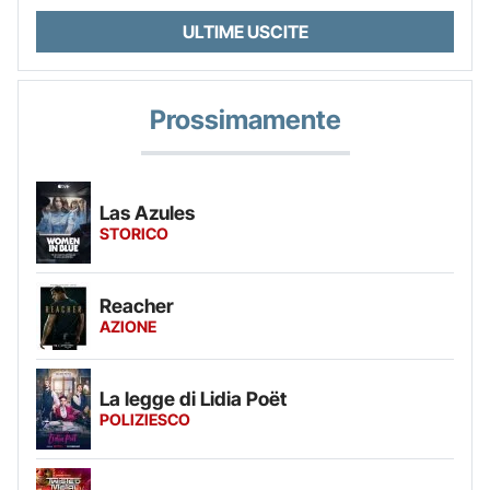
ULTIME USCITE
Prossimamente
Las Azules
STORICO
Reacher
AZIONE
La legge di Lidia Poët
POLIZIESCO