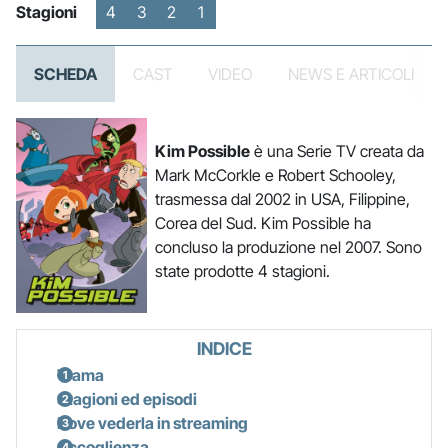
Stagioni
4
3
2
1
SCHEDA
CAST
VIDEO
NEWS E ARTICOLI
Kim Possible
è una Serie TV creata da
Mark McCorkle e Robert Schooley,
trasmessa dal 2002 in USA, Filippine,
Corea del Sud. Kim Possible ha
concluso la produzione nel 2007. Sono
state prodotte 4 stagioni.
INDICE
Trama
Stagioni ed episodi
Dove vederla in streaming
Accoglienza