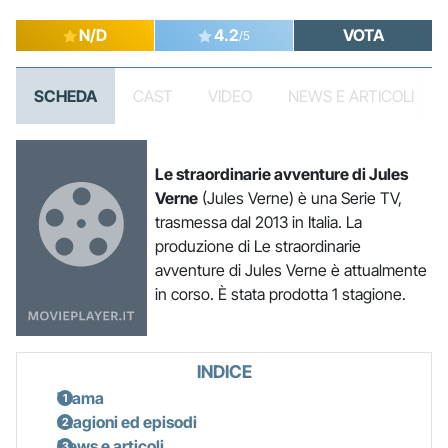
N/D
4.2
VOTA
/5
SCHEDA
CAST
VIDEO
NEWS E ARTICOLI
Le straordinarie avventure di Jules
Verne
(Jules Verne) è una Serie TV,
trasmessa dal 2013 in Italia. La
produzione di Le straordinarie
avventure di Jules Verne è attualmente
in corso. È stata prodotta 1 stagione.
INDICE
Trama
Stagioni ed episodi
News e articoli