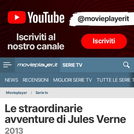
SERIE TV
NEWS
RECENSIONI
MIGLIORI SERIE TV
TUTTE LE SERIE 
Movieplayer
Serie tv
Le straordinarie
avventure di Jules Verne
2013