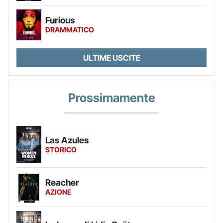
Furious
DRAMMATICO
ULTIME USCITE
Prossimamente
Las Azules
STORICO
Reacher
AZIONE