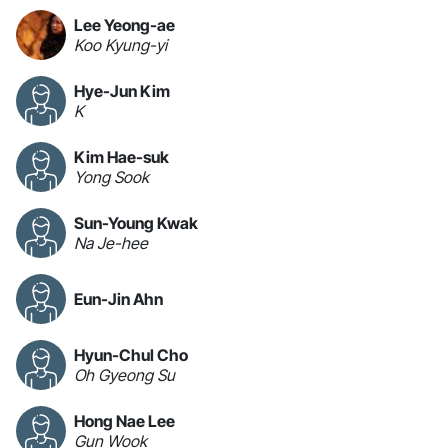
Lee Yeong-ae
Koo Kyung-yi
Hye-Jun Kim
K
Kim Hae-suk
Yong Sook
Sun-Young Kwak
Na Je-hee
Eun-Jin Ahn
Hyun-Chul Cho
Oh Gyeong Su
Hong Nae Lee
Gun Wook