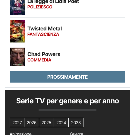
La legge di Lidia Poët
POLIZIESCO
Twisted Metal
FANTASCIENZA
Chad Powers
COMMEDIA
PROSSIMAMENTE
Serie TV per genere e per anno
2027
2026
2025
2024
2023
Animazione
Guerra