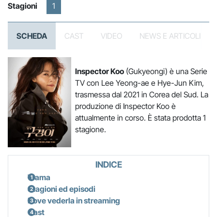
Stagioni
1
SCHEDA
CAST
VIDEO
NEWS E ARTICOLI
Inspector Koo
(Gukyeongi) è una Serie
TV con Lee Yeong-ae e Hye-Jun Kim,
trasmessa dal 2021 in Corea del Sud. La
produzione di Inspector Koo è
attualmente in corso. È stata prodotta 1
stagione.
INDICE
Trama
Stagioni ed episodi
Dove vederla in streaming
Cast