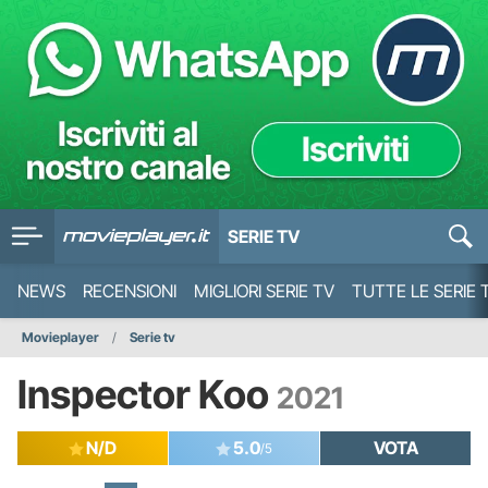
SERIE TV
NEWS
RECENSIONI
MIGLIORI SERIE TV
TUTTE LE SERIE 
Movieplayer
Serie tv
Inspector Koo
2021
N/D
5.0
VOTA
/5