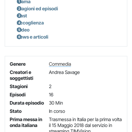
Trama
Stagioni ed episodi
Cast
Accoglienza
Video
News e articoli
Genere
Commedia
Creatori e
Andrea Savage
soggettisti
Stagioni
2
Episodi
16
Durata episodio
30 Min
Stato
In corso
Prima messa in
Trasmessa in Italia per la prima volta
onda italiana
il 15 Maggio 2018 dal servizio in
streaming TIMVision.