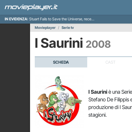
IN EVIDENZA:
Stuart Fails to Save the Universe, recensione
Movieplayer
Serie tv
I Saurini
2008
SCHEDA
CAST
I Saurini
è una Seri
Stefano De Filippis e
produzione di I Saur
stagioni.