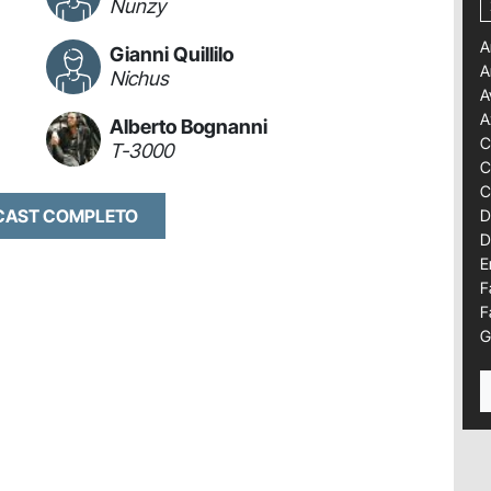
Nunzy
A
Gianni Quillilo
A
Nichus
A
A
Alberto Bognanni
C
T-3000
C
C
 CAST COMPLETO
D
D
E
F
F
G