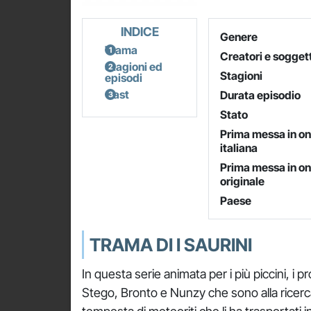
INDICE
Genere
Trama
Creatori e soggett
Stagioni ed
Stagioni
episodi
Cast
Durata episodio
Stato
Prima messa in o
italiana
Prima messa in o
originale
Paese
TRAMA DI I SAURINI
In questa serie animata per i più piccini, i 
Stego, Bronto e Nunzy che sono alla ricerca