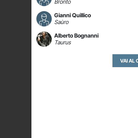
Bronto
Gianni Quillico
Saùro
Alberto Bognanni
Taurus
VAI AL