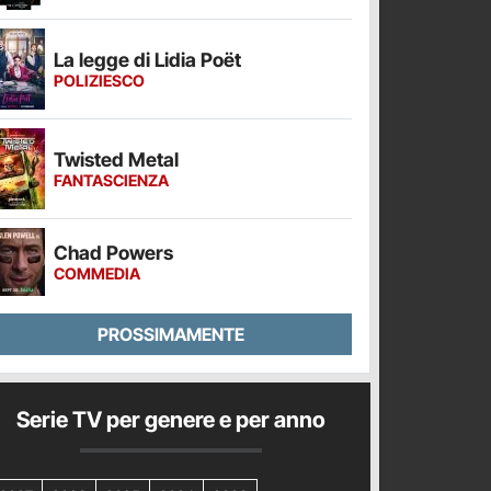
La legge di Lidia Poët
POLIZIESCO
Twisted Metal
FANTASCIENZA
Chad Powers
COMMEDIA
PROSSIMAMENTE
Serie TV per genere e per anno