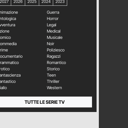
2027
2026
2025
2024
2023
nimazione
Guerra
ntologica
Horror
vventura
Legal
zione
Medical
omico
Musicale
ommedia
Noir
rime
Poliziesco
ocumentario
Ragazzi
rammatico
Romantico
rotico
Storico
antascienza
Teen
antastico
Thriller
iallo
Western
TUTTE LE SERIE TV