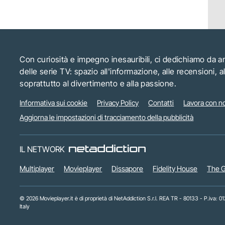
Con curiosità e impegno inesauribili, ci dedichiamo da 
delle serie TV: spazio all'informazione, alle recensioni, 
soprattutto al divertimento e alla passione.
Informativa sui cookie
Privacy Policy
Contatti
Lavora con no
Aggiorna le impostazioni di tracciamento della pubblicità
IL NETWORK
Multiplayer
Movieplayer
Dissapore
Fidelity House
The G
© 2026 Movieplayer.it è di proprietà di NetAddiction S.r.l. REA TR - 80133 - P.iva:
Italy