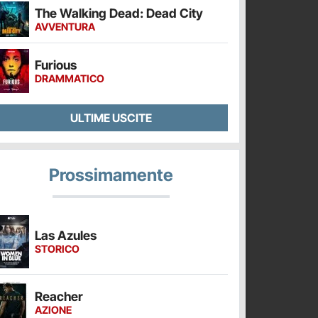
The Walking Dead: Dead City
AVVENTURA
Furious
DRAMMATICO
ULTIME USCITE
Prossimamente
Las Azules
STORICO
Reacher
AZIONE