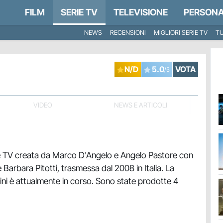
FILM
SERIE TV
TELEVISIONE
PERSONA
NEWS
RECENSIONI
MIGLIORI SERIE TV
TU
N/D
5.0
VOTA
/5
VIDEO
NEWS E ARTICOLI
e TV creata da Marco D'Angelo e Angelo Pastore con
 Barbara Pitotti, trasmessa dal 2008 in Italia. La
ini è attualmente in corso. Sono state prodotte 4