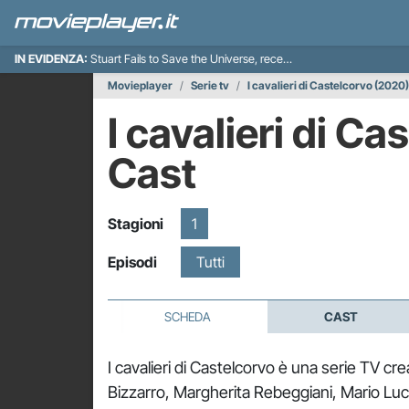
IN EVIDENZA:
Stuart Fails to Save the Universe, recensione
Movieplayer
Serie tv
I cavalieri di Castelcorvo (2020)
I cavalieri di Ca
Cast
Stagioni
1
Episodi
Tutti
SCHEDA
CAST
I cavalieri di Castelcorvo è una serie TV c
Bizzarro, Margherita Rebeggiani, Mario Lucia