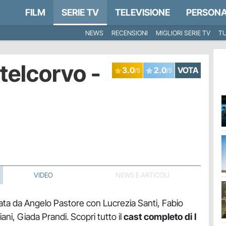
FILM
SERIE TV
TELEVISIONE
PERSONA
NEWS
RECENSIONI
MIGLIORI SERIE TV
TU
stelcorvo -
3.0
2.0
VOTA
/5
/5
VIDEO
NEWS E ARTICOLI
reata da Angelo Pastore con Lucrezia Santi, Fabio
ni, Giada Prandi. Scopri tutto il
cast completo di I