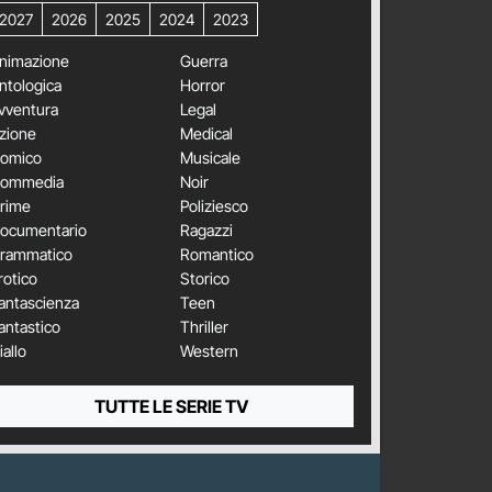
2027
2026
2025
2024
2023
nimazione
Guerra
ntologica
Horror
vventura
Legal
zione
Medical
omico
Musicale
ommedia
Noir
rime
Poliziesco
ocumentario
Ragazzi
rammatico
Romantico
rotico
Storico
antascienza
Teen
antastico
Thriller
iallo
Western
TUTTE LE SERIE TV