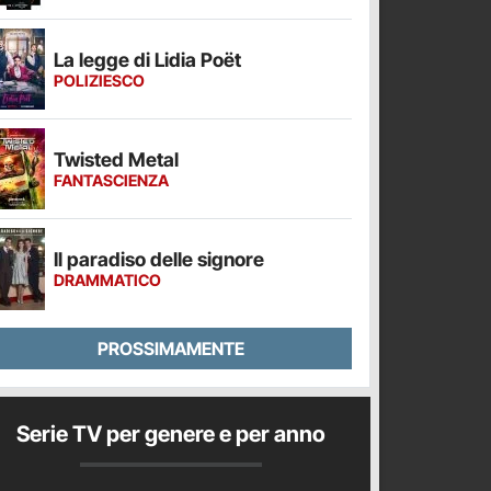
La legge di Lidia Poët
POLIZIESCO
Twisted Metal
FANTASCIENZA
Il paradiso delle signore
DRAMMATICO
PROSSIMAMENTE
Serie TV per genere e per anno