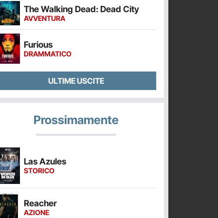
The Walking Dead: Dead City
AVVENTURA
Furious
DRAMMATICO
ULTIME USCITE
Prossimamente
Las Azules
STORICO
Reacher
AZIONE