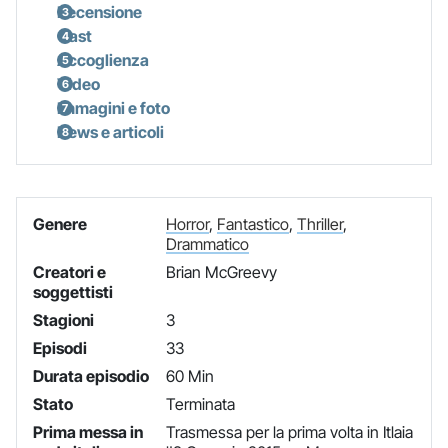
Recensione
Cast
Accoglienza
Video
Immagini e foto
News e articoli
Genere
Horror
,
Fantastico
,
Thriller
,
Drammatico
Creatori e
Brian McGreevy
soggettisti
Stagioni
3
Episodi
33
Durata episodio
60 Min
Stato
Terminata
Prima messa in
Trasmessa per la prima volta in Itlaia