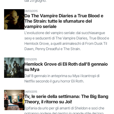
dal 25 giugno.
08/03/2015
Da The Vampire Diaries a True Blood e
The Strain: tutte le sfumature del
vampiro seriale
L'evoluzione del vampiro seriale: dai succhiasangue
sexy e seducenti di The Vampire Diaries, True Blood e
Hemlock Grove, a quelli animaleschi di From Dusk Til
Dawn, Penny Dreadful e The Strain.
07/01/2015
Hemlock Grove di Eli Roth dall'8 gennaio
su Mya
Dall'8 gennaio in anteprima su Mya i licantropi di
Netflix secondo il guru horror Eli Roth.
04/01/2015
Tv, le serie della settimana: The Big Bang
Theory, il ritorno su Joi!
Epifania da urlo per gli amanti di Sheldon e soci che
potranno godere del rientro in grande stile dei loro