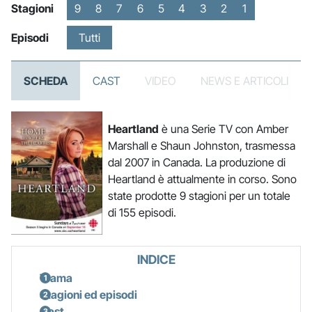
Stagioni
9
8
7
6
5
4
3
2
1
Episodi
Tutti
SCHEDA
CAST
VIDEO
NEWS E ARTICOLI
Heartland
è una Serie TV con Amber
Marshall e Shaun Johnston, trasmessa
dal 2007 in Canada. La produzione di
Heartland è attualmente in corso. Sono
state prodotte 9 stagioni per un totale
di 155 episodi.
INDICE
Trama
Stagioni ed episodi
Cast