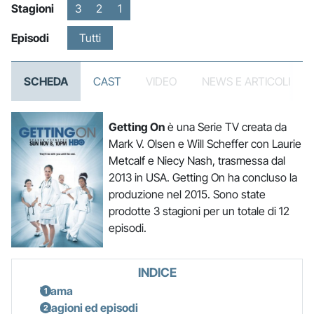
Stagioni
3
2
1
Episodi
Tutti
SCHEDA
CAST
VIDEO
NEWS E ARTICOLI
Getting On
è una Serie TV creata da
Mark V. Olsen e Will Scheffer con Laurie
Metcalf e Niecy Nash, trasmessa dal
2013 in USA. Getting On ha concluso la
produzione nel 2015. Sono state
prodotte 3 stagioni per un totale di 12
episodi.
INDICE
Trama
Stagioni ed episodi