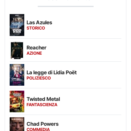
Las Azules
STORICO
Reacher
AZIONE
La legge di Lidia Poët
POLIZIESCO
Twisted Metal
FANTASCIENZA
Chad Powers
COMMEDIA