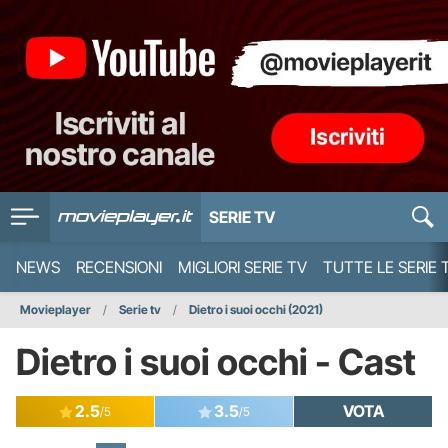
SERIE TV
NEWS
RECENSIONI
MIGLIORI SERIE TV
TUTTE LE SERIE 
Movieplayer
Serie tv
Dietro i suoi occhi (2021)
Dietro i suoi occhi - Cast
2.5
3.5
VOTA
/5
/5